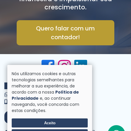
Cadastre-se para receber
nossos
informativos!
Enviar
Nós utilizamos cookies e outras
tecnologias semelhantes para
melhorar a sua experiência, de
Está pronto para
acordo com a nossa
Política de
Privacidade
e, ao continuar
dar o próximo
navegando, você concorda com
estas condições.
passo? Tenha a
melhor gestão
Aceito