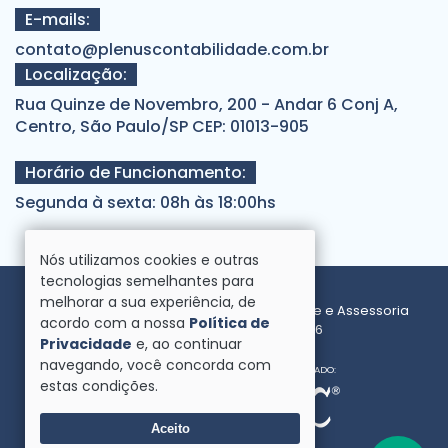
E-mails:
contato@plenuscontabilidade.com.br
Localização:
Rua Quinze de Novembro, 200 - Andar 6 Conj A,
Centro, São Paulo/SP CEP: 01013-905
Horário de Funcionamento:
Segunda à sexta: 08h às 18:00hs
Nós utilizamos cookies e outras
tecnologias semelhantes para
melhorar a sua experiência, de
Direitos reservados à Plenus Contabilidade e Assessoria
acordo com a nossa
Política de
Empresarial Full Service - 2026
Privacidade
e, ao continuar
navegando, você concorda com
SITE VERIFICADO:
DESENVOLVIMENTO:
estas condições.
Aceito